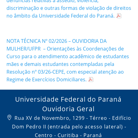
denúncias relativas a assédio, violência,
discriminação e outras formas de violação de direitos
no âmbito da Universidade Federal do Paraná.
NOTA TÉCNICA Nº 02/2026 – OUVIDORIA DA
MULHER/UFPR – Orientações às Coordenações de
Curso para o atendimento acadêmico de estudantes
mães e demais estudantes contempladas pela
Resolução nº 03/26-CEPE, com especial atenção ao
Regime de Exercícios Domiciliares.
Universidade Federal do Paraná
Ouvidoria Geral
Rua XV de Novembro, 1299 - Térreo - Edifício
Dom Pedro II (entrada pelo acesso lateral) -
Centro - Curitiba - Paraná